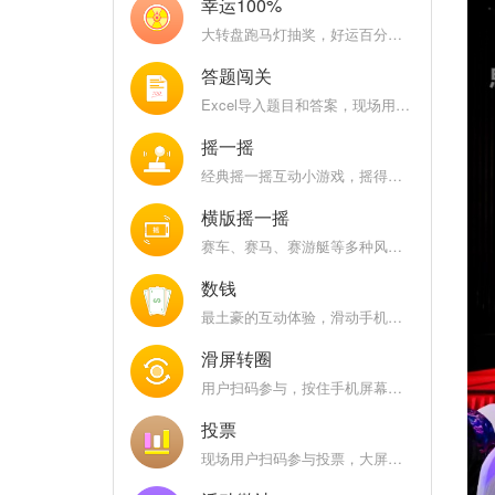
幸运100%
大转盘跑马灯抽奖，好运百分百，乐趣百分百
答题闯关
Excel导入题目和答案，现场用户比拼答题正确率和速度
摇一摇
经典摇一摇互动小游戏，摇得越快分数越高，大屏幕能量条涨的越高
横版摇一摇
赛车、赛马、赛游艇等多种风格，快速摇一摇手机，大屏幕上根据用户/队伍摇晃手机次数进行实时排名
数钱
最土豪的互动体验，滑动手机屏幕在限定时间内看看谁是数钱小能手
滑屏转圈
用户扫码参与，按住手机屏幕上的图标，顺时针或者逆时针快速旋转
投票
现场用户扫码参与投票，大屏幕展示全场票选结果