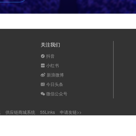
关注我们
抖音
小红书
新浪微博
今日头条
微信公众号
统
供应链商城系统
55Links
申请友链>>
限公司
版权所有 翻版必究
赣ICP备 17009630号-3
|
赣ICP证 B2-20210236