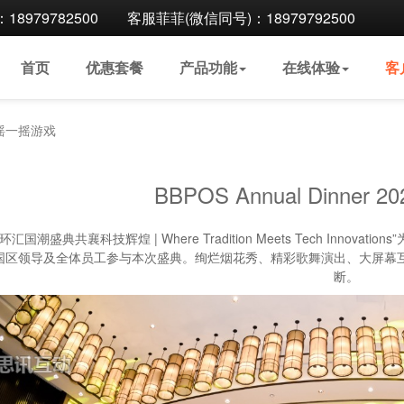
8979782500
客服菲菲(微信同号)：18979792500
首页
优惠
套餐
产品
功能
在线
体验
客
25-摇一摇游戏
BBPOS Annual Dinner
环汇国潮盛典共襄科技辉煌 | Where Tradition Meets Tech Innovatio
国区领导及全体员工参与本次盛典。绚烂烟花秀、精彩歌舞演出、大屏幕
断。