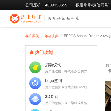
公司座机：4009158659
客服兮兮(微信同号)：1
客户案例
年会庆典
BBPOS Annual Dinner 20
热门功能
启动仪式
以“
中
用户通过摇一摇或者点击的方式参与启动仪式，启动聚能，聚能完成后弹出定制特效
Logo签到
用户微信头像围绕品牌Logo组成各式炫酷3D效果：魔方、万花筒、地球、银河，彰显品牌
3D签到
用户的微信头像汇聚组成炫酷的Logo、3D球、3D圆柱、DNA、魔方等炫酷的3D图形