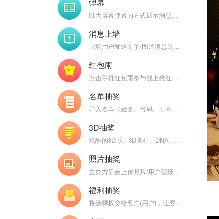
弹幕
以大屏幕弹幕的方式展示消息，后台开启审核，过滤垃圾消息，弹幕互动燃爆现场
消息上墙
现场用户发送文字/图片消息到大屏幕上，大屏幕消息墙轮播上墙图文
红包雨
点击手机红包雨参与线上抢红包（礼品），热闹喜庆的界面为现场增温
名单抽奖
导入名单（姓名、号码、工号、数字）抽奖，支持名单分组和名单权重（工龄）
3D抽奖
炫酷的3D球、3D圆柱、DNA、魔方等炫酷的3D图形不停变换，随机抽取中奖用户头像
照片抽奖
主办方后台上传照片/用户现场自拍上传照片，巨幕照片墙抽奖
福利抽奖
将选择权交给客户(用户)，让客户来开启大奖