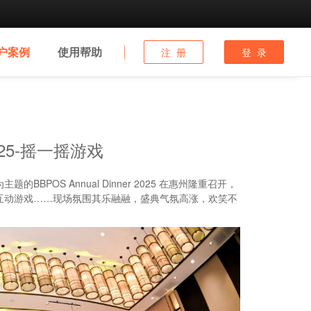
户
案例
使用
帮助
注 册
登 录
 2025-摇一摇游戏
ns”为主题的BBPOS Annual Dinner 2025 在惠州隆重召开，
互动游戏……现场氛围其乐融融，盛典气氛高涨，欢笑不