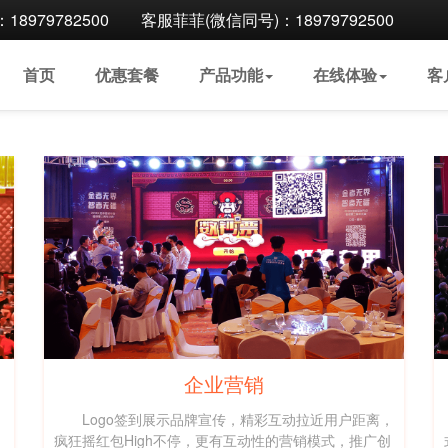
8979782500
客服菲菲(微信同号)：18979792500
首页
优惠
套餐
产品
功能
在线
体验
客
企业营销
Logo签到展示品牌宣传，精彩互动拉近用户距离，
疯狂摇红包High不停，更有互动性的营销模式，推广创