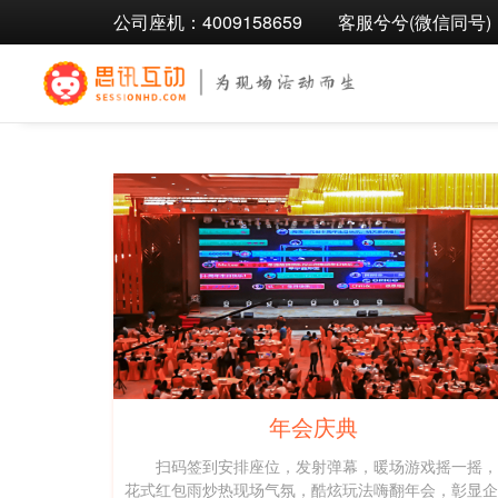
公司座机：4009158659
客服兮兮(微信同号)：1
年会庆典
扫码签到安排座位，发射弹幕，暖场游戏摇一摇，
花式红包雨炒热现场气氛，酷炫玩法嗨翻年会，彰显企