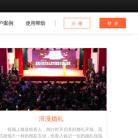
户
案例
使用
帮助
注 册
登 录
浪漫婚礼
祝福上墙送给新人，倒计时开启美好婚礼开场，花
式游戏不一样的精彩互动，给新人铭记一生的婚礼现场