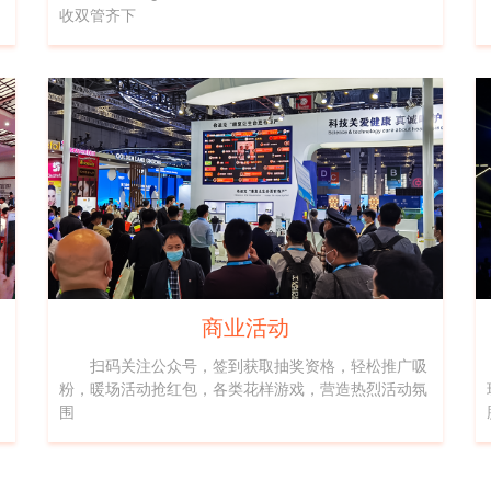
收双管齐下
商业活动
扫码关注公众号，签到获取抽奖资格，轻松推广吸
粉，暖场活动抢红包，各类花样游戏，营造热烈活动氛
围