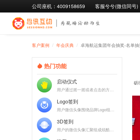
公司座机：4009158659
客服兮兮(微信同号)：1
客户案例
年会庆典
卓海航运集团年会抽奖-名单抽
热门功能
启动仪式
砺
用户通过摇一摇或者点击的方式参与启动仪式，启动聚能，聚能完成后弹出定制特效
Logo签到
用户微信头像围绕品牌Logo组成各式炫酷3D效果：魔方、万花筒、地球、银河，彰显品牌
3D签到
用户的微信头像汇聚组成炫酷的Logo、3D球、3D圆柱、DNA、魔方等炫酷的3D图形