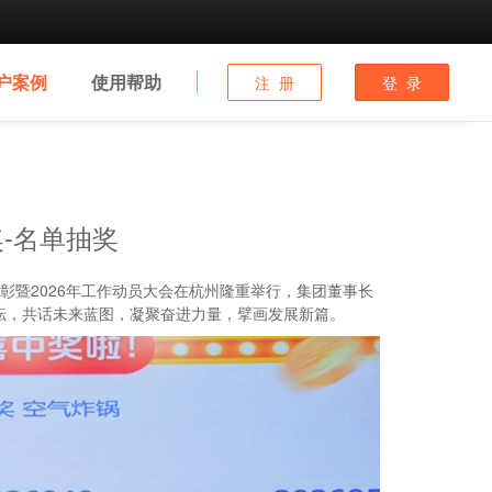
户
案例
使用
帮助
注 册
登 录
-名单抽奖
表彰暨2026年工作动员大会在杭州隆重举行，集团董事长
耘，共话未来蓝图，凝聚奋进力量，擘画发展新篇。