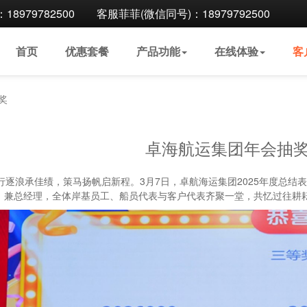
8979782500
客服菲菲(微信同号)：18979792500
首页
优惠
套餐
产品
功能
在线
体验
客
奖
卓海航运集团年会抽奖
行逐浪承佳绩，策马扬帆启新程。3月7日，卓航海运集团2025年度总结
兼总经理，全体岸基员工、船员代表与客户代表齐聚一堂，共忆过往耕