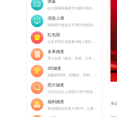
弹幕
以大屏幕弹幕的方式展示消息，后台开启审核，过滤垃圾消息，弹幕互动燃爆现场
消息上墙
现场用户发送文字/图片消息到大屏幕上，大屏幕消息墙轮播上墙图文
红包雨
点击手机红包雨参与线上抢红包（礼品），热闹喜庆的界面为现场增温
名单抽奖
导入名单（姓名、号码、工号、数字）抽奖，支持名单分组和名单权重（工龄）
3D抽奖
炫酷的3D球、3D圆柱、DNA、魔方等炫酷的3D图形不停变换，随机抽取中奖用户头像
照片抽奖
主办方后台上传照片/用户现场自拍上传照片，巨幕照片墙抽奖
福利抽奖
幸
将选择权交给客户(用户)，让客户来开启大奖