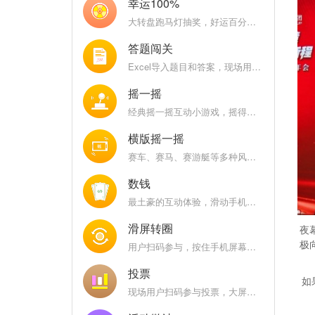
幸运100%
大转盘跑马灯抽奖，好运百分百，乐趣百分百
答题闯关
Excel导入题目和答案，现场用户比拼答题正确率和速度
摇一摇
经典摇一摇互动小游戏，摇得越快分数越高，大屏幕能量条涨的越高
横版摇一摇
赛车、赛马、赛游艇等多种风格，快速摇一摇手机，大屏幕上根据用户/队伍摇晃手机次数进行实时排名
数钱
最土豪的互动体验，滑动手机屏幕在限定时间内看看谁是数钱小能手
滑屏转圈
夜
极
用户扫码参与，按住手机屏幕上的图标，顺时针或者逆时针快速旋转
投票
如
现场用户扫码参与投票，大屏幕展示全场票选结果