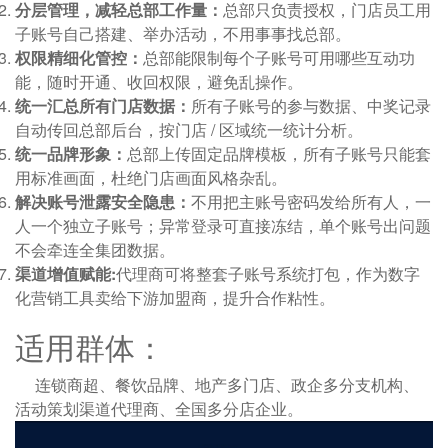
分层管理，减轻总部工作量：
总部只负责授权，门店员工用
子账号自己搭建、举办活动，不用事事找总部。
权限精细化管控：
总部能限制每个子账号可用哪些互动功
能，随时开通、收回权限，避免乱操作。
统一汇总所有门店数据：
所有子账号的参与数据、中奖记录
自动传回总部后台，按门店 / 区域统一统计分析。
统一品牌形象：
总部上传固定品牌模板，所有子账号只能套
用标准画面，杜绝门店画面风格杂乱。
解决账号泄露安全隐患：
不用把主账号密码发给所有人，一
人一个独立子账号；异常登录可直接冻结，单个账号出问题
不会牵连全集团数据。
渠道增值赋能:
代理商可将整套子账号系统打包，作为数字
化营销工具卖给下游加盟商，提升合作粘性。
适用群体：
连锁商超、餐饮品牌、地产多门店、政企多分支机构、
活动策划渠道代理商、全国多分店企业。