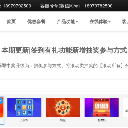
8979792500
客服兮兮(微信同号)：18979782500
首页
优惠
套餐
产品
功能
在线
体验
客
本期更新|签到有礼功能新增抽奖参与方式
能扫码即中奖升级为：抽奖参与方式、将滚动类抽奖的【滚动所有】