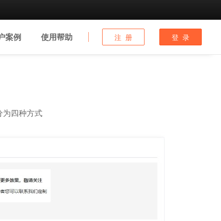
户
案例
使用
帮助
注 册
登 录
分为四种方式