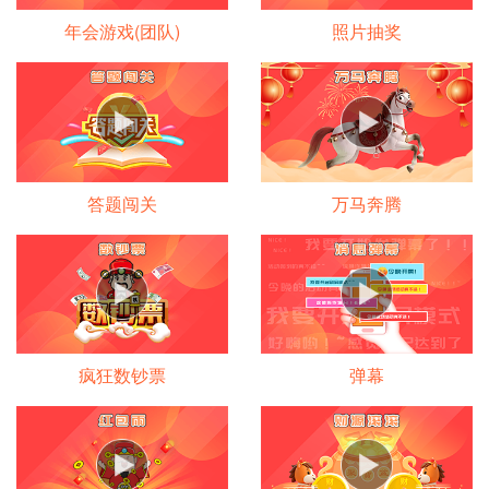
年会游戏(团队)
照片抽奖
答题闯关
万马奔腾
疯狂数钞票
弹幕