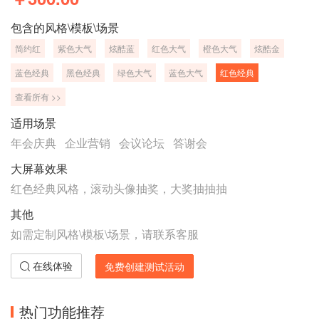
包含的风格\模板\场景
简约红
紫色大气
炫酷蓝
红色大气
橙色大气
炫酷金
蓝色经典
黑色经典
绿色大气
蓝色大气
红色经典
查看所有 >>
适用场景
年会庆典
企业营销
会议论坛
答谢会
大屏幕效果
红色经典风格，滚动头像抽奖，大奖抽抽抽
其他
如需定制风格\模板\场景，请联系客服
在线体验
免费创建测试活动
热门功能推荐