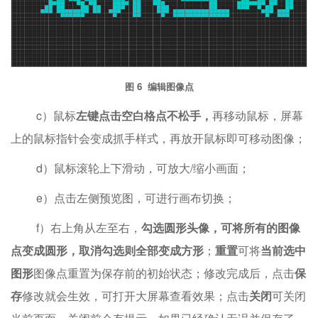
图 6 编辑图像点
c）鼠标
左键点击空白格点不松手，
再移动鼠标，屏幕
上的鼠标指针会变成抓手样式，再放开鼠标即可移动图像；
d）鼠标滚轮上下滑动，可放大/缩小画面；
e）点击左侧预览图，可进行画布切换；
f）右上角从左至右，
勾选圆形头像，可将所有的图像
点变成圆形，取消勾选则全部变成方形
；
重置
可将
当前选中
图形
图像点重置为保存前的初始状态；修改完成后，点击
保
存
修改就会生效，可打开大屏幕查看效果；点击
关闭
可关闭