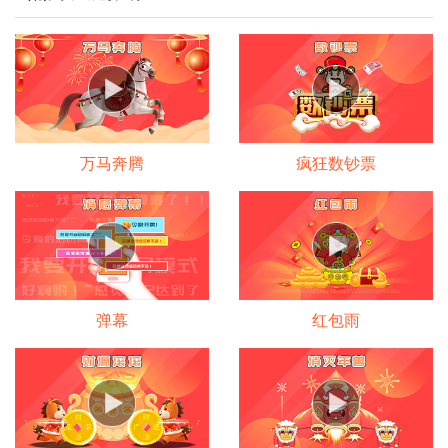
万马奔腾
疯狂数钞票
弹幕
红包雨