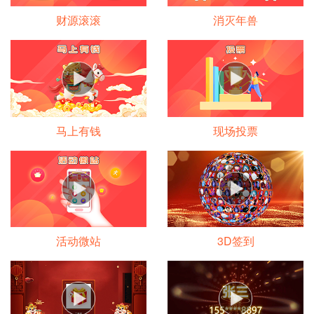
财源滚滚
消灭年兽
马上有钱
现场投票
活动微站
3D签到