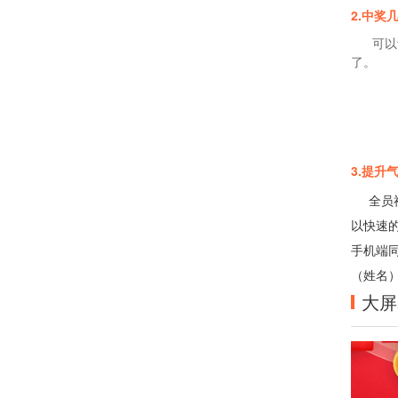
2.中奖
可以设
了。
3.提升
全员福
以快速
手机端
（姓名
大屏