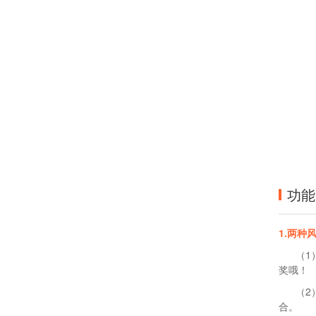
功能
1.两种
（1）
奖哦！
（2）
合。