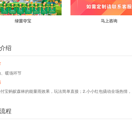
绿茵夺宝
马上咨询
介绍
节
动、暖场环节
果
似支付宝蚂蚁森林的能量雨效果，玩法简单直接；2.小小红包撬动全场热情
流程