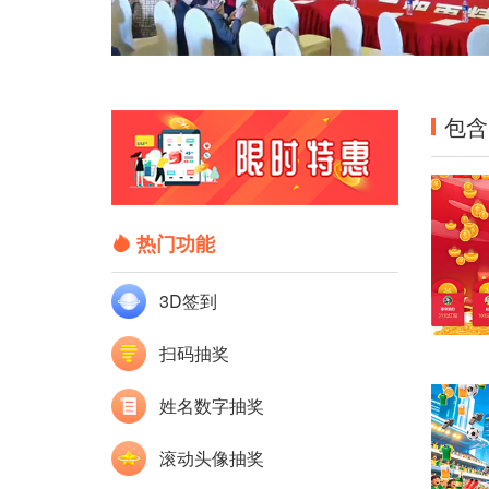
包含
热门功能
3D签到
扫码抽奖
姓名数字抽奖
滚动头像抽奖