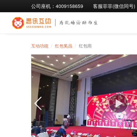
公司座机：4009158659
客服菲菲(微信同号)：1
互动功能
红包奖品
红包雨