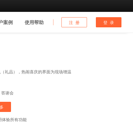
户
案例
使用
帮助
注 册
登 录
包（礼品），热闹喜庆的界面为现场增温
答谢会
多
用体验所有功能