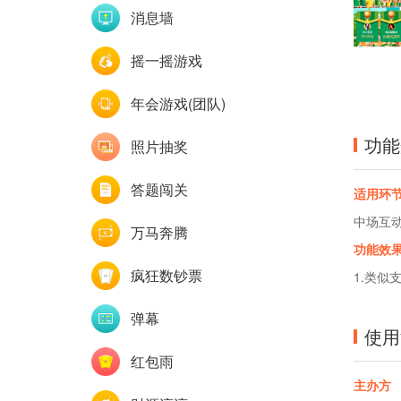
消息墙
摇一摇游戏
年会游戏(团队)
功能
照片抽奖
答题闯关
适用环
中场互
万马奔腾
功能效
疯狂数钞票
1.类
弹幕
使用
红包雨
主办方