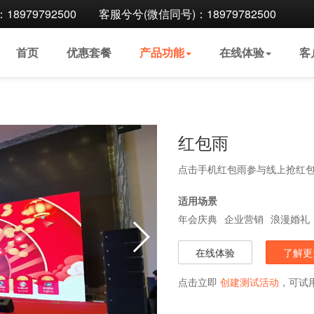
8979792500
客服兮兮(微信同号)：18979782500
首页
优惠
套餐
产品
功能
在线
体验
客
红包雨
点击手机红包雨参与线上抢红
适用场景
年会庆典
企业营销
浪漫婚礼
在线体验
了解更
点击立即
创建测试活动
，可试