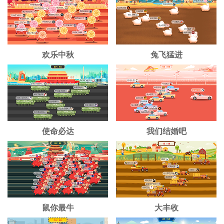
欢乐中秋
兔飞猛进
使命必达
我们结婚吧
鼠你最牛
大丰收