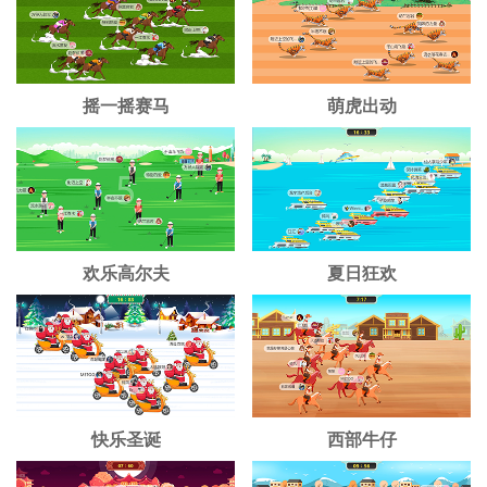
摇一摇赛马
萌虎出动
欢乐高尔夫
夏日狂欢
快乐圣诞
西部牛仔