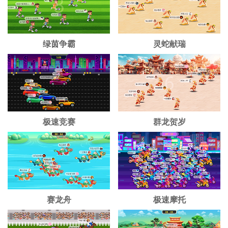
绿茵争霸
灵蛇献瑞
极速竞赛
群龙贺岁
赛龙舟
极速摩托