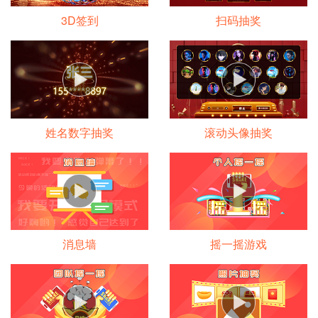
3D签到
扫码抽奖
姓名数字抽奖
滚动头像抽奖
消息墙
摇一摇游戏