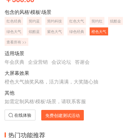
包含的风格\模板\场景
红色经典
简约蓝
简约科技
红色大气
简约红
炫酷金
绿色大气
炫酷蓝
紫色大气
绿色经典
橙色大气
查看所有 >>
适用场景
年会庆典
企业营销
会议论坛
答谢会
大屏幕效果
橙色大气抽奖风格，活力满满，大奖随心抽
其他
如需定制风格\模板\场景，请联系客服
在线体验
免费创建测试活动
热门功能推荐