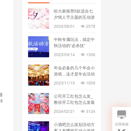
给大家推荐5款适合七
夕情人节主题的互动游
戏
2024/08/01
2578
中秋专属玩法，搞定中
秋活动的“必杀技”
2023/09/14
1306
年会必备的几个年会小
游戏，这才是年会活动
该有的热闹
2023/11/15
1659
显
公司开工红包怎么发_
待
教你开工红包怎么发最
方便
2024/02/21
3124
试用体验
小酒吧怎么策划活动方
案？有哪些互动小游戏