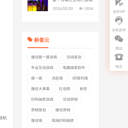
2024/05/30
1934
包年VIP
在线咨询
标签云
微信
微信摇一摇游戏
活动策划
电话
年会互动游戏
电脑抽奖软件
摇一摇
消息墙
3D签到墙
微信大屏幕
红包雨
抢答
扫码抽奖游戏
活动营销
营销策划
微信营销
馈机
微信墙
现场扫码抽奖