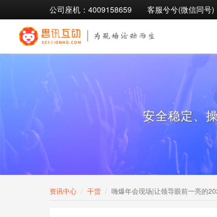
公司座机：4009158659
客服兮兮(微信同号)：1
安全稳定、
资讯中心
干货
嗨爆年会现场|让领导眼前一亮的20