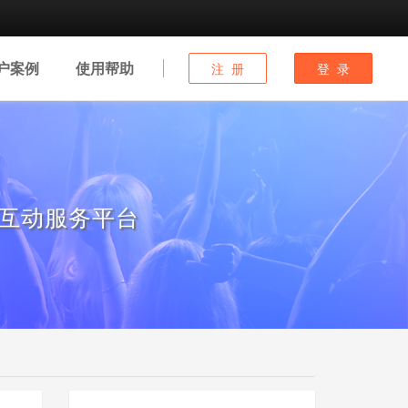
户
案例
使用
帮助
注 册
登 录
互动服务平台