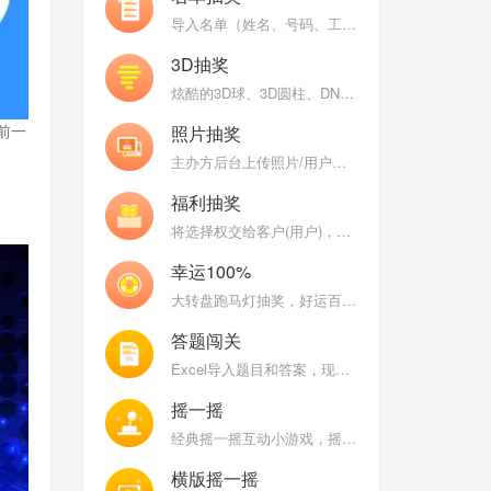
导入名单（姓名、号码、工号、数字）抽奖，支持名单分组和名单权重（工龄）
3D抽奖
炫酷的3D球、3D圆柱、DNA、魔方等炫酷的3D图形不停变换，随机抽取中奖用户头像
前一
照片抽奖
主办方后台上传照片/用户现场自拍上传照片，巨幕照片墙抽奖
福利抽奖
将选择权交给客户(用户)，让客户来开启大奖
幸运100%
大转盘跑马灯抽奖，好运百分百，乐趣百分百
答题闯关
Excel导入题目和答案，现场用户比拼答题正确率和速度
摇一摇
经典摇一摇互动小游戏，摇得越快分数越高，大屏幕能量条涨的越高
横版摇一摇