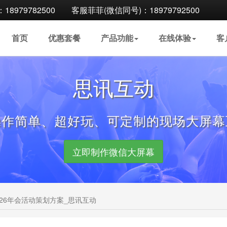
8979782500
客服菲菲(微信同号)：18979792500
首页
优惠
套餐
产品
功能
在线
体验
客
思讯互动
操作简单、超好玩、可定制的现场大屏幕
立即制作微信大屏幕
26年会活动策划方案_思讯互动