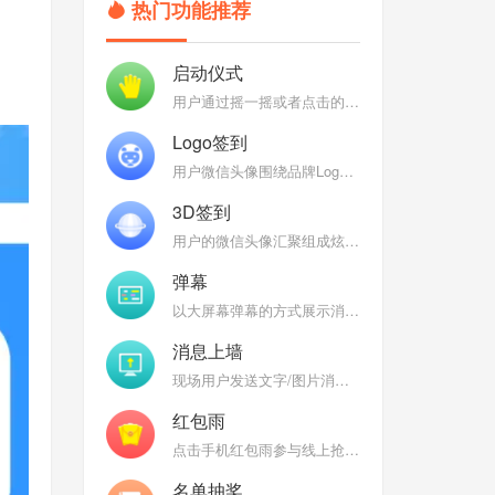
热门功能推荐
启动仪式
用户通过摇一摇或者点击的方式参与启动仪式，启动聚能，聚能完成后弹出定制特效
Logo签到
用户微信头像围绕品牌Logo组成各式炫酷3D效果：魔方、万花筒、地球、银河，彰显品牌
3D签到
用户的微信头像汇聚组成炫酷的Logo、3D球、3D圆柱、DNA、魔方等炫酷的3D图形
弹幕
以大屏幕弹幕的方式展示消息，后台开启审核，过滤垃圾消息，弹幕互动燃爆现场
消息上墙
现场用户发送文字/图片消息到大屏幕上，大屏幕消息墙轮播上墙图文
红包雨
点击手机红包雨参与线上抢红包（礼品），热闹喜庆的界面为现场增温
名单抽奖