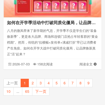
如何在开学季活动中打破同质化僵局，让品牌焕新真正“活”起来？-思讯互动
八月的微风带来了新学期的气息，开学季不仅是学生们的“装备
焕新季”，更是各大品牌、商场和连锁门店抢占年轻客群的“黄金
档期”。然而，传统的“拉横幅+发传单+满减打折”早已让消费者
产生免疫。如何在开学大战中打破同质化僵局，让品牌焕新真
正“活”起来？
2026-07-03
158次阅读
阅读全文
上一页
1
2
3
4
5
6
7
8
9
10
...
65
下一页