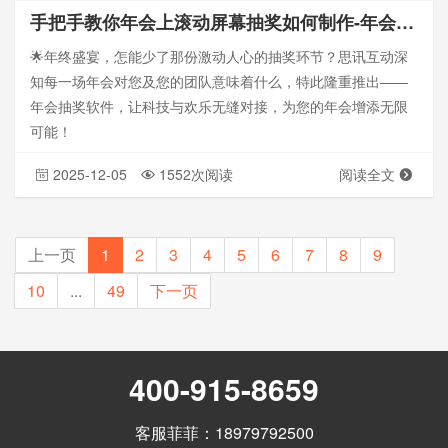
手把手教你年会上滚动屏幕抽奖如何制作-年会抽奖系统推荐
🌟年终盛宴，怎能少了那份激动人心的抽奖环节？思讯互动深
知每一场年会对您及您的团队意味着什么，特此隆重推出——
年会抽奖软件，让科技与欢乐无缝对接，为您的年会增添无限
可能！
2025-12-05
1552次阅读
阅读全文
上一页
1
2
3
4
5
6
7
8
9
10
...
49
下一页
400-915-8659
客服菲菲：18979792500