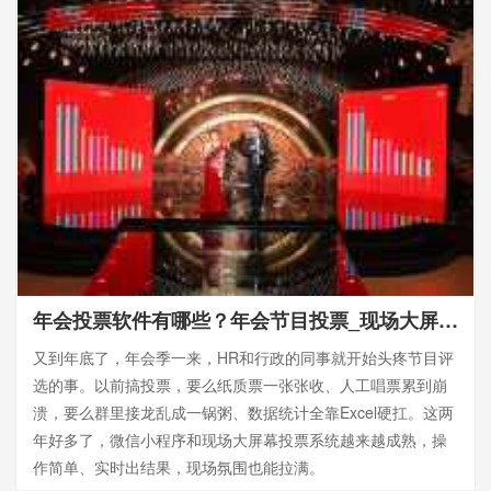
年会投票软件有哪些？年会节目投票_现场大屏幕投票小程序
又到年底了，年会季一来，HR和行政的同事就开始头疼节目评
选的事。以前搞投票，要么纸质票一张张收、人工唱票累到崩
溃，要么群里接龙乱成一锅粥、数据统计全靠Excel硬扛。这两
年好多了，微信小程序和现场大屏幕投票系统越来越成熟，操
作简单、实时出结果，现场氛围也能拉满。