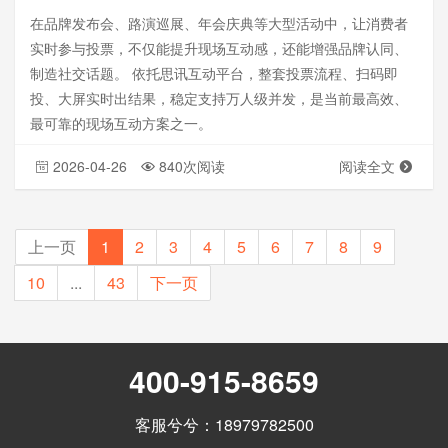
在品牌发布会、路演巡展、年会庆典等大型活动中，让消费者
实时参与投票，不仅能提升现场互动感，还能增强品牌认同、
制造社交话题。 依托思讯互动平台，整套投票流程、扫码即
投、大屏实时出结果，稳定支持万人级并发，是当前最高效、
最可靠的现场互动方案之一。
2026-04-26
840次阅读
阅读全文
上一页
1
2
3
4
5
6
7
8
9
10
...
43
下一页
400-915-8659
客服兮兮：18979782500