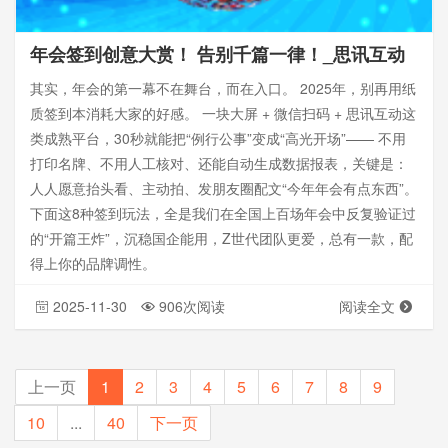
年会签到创意大赏！ 告别千篇一律！_思讯互动
其实，年会的第一幕不在舞台，而在入口。 2025年，别再用纸
质签到本消耗大家的好感。 一块大屏 + 微信扫码 + 思讯互动这
类成熟平台，30秒就能把“例行公事”变成“高光开场”—— 不用
打印名牌、不用人工核对、还能自动生成数据报表，关键是：
人人愿意抬头看、主动拍、发朋友圈配文“今年年会有点东西”。
下面这8种签到玩法，全是我们在全国上百场年会中反复验证过
的“开篇王炸”，沉稳国企能用，Z世代团队更爱，总有一款，配
得上你的品牌调性。
2025-11-30
906次阅读
阅读全文
上一页
1
2
3
4
5
6
7
8
9
10
...
40
下一页