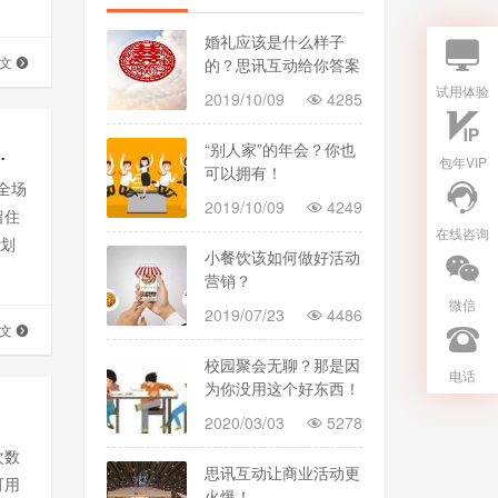
屏摇
婚礼应该是什么样子
全文
的？思讯互动给你答案
试用体验
2019/10/09
4285
雨怎么发——思讯互动
“别人家”的年会？你也
包年VIP
可以拥有！
全场
2019/10/09
4249
留住
在线咨询
策划
小餐饮该如何做好活动
助思
营销？
微信
2019/07/23
4486
全文
校园聚会无聊？那是因
电话
为你没用这个好东西！
2020/03/03
5278
次数
思讯互动让商业活动更
可用
火爆！