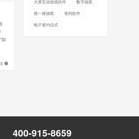
大屏互动游戏软件
数字抽奖
摇一摇抽奖
签到软件
传
电子签约仪式
青
“如
的是
全文
400-915-8659