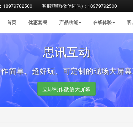
8979782500
客服菲菲(微信同号)：18979792500
首页
优惠
套餐
产品
功能
在线
体验
客
思讯互动
操作简单、超好玩、可定制的现场大屏幕
立即制作微信大屏幕