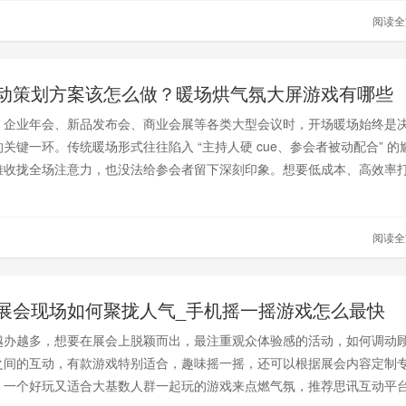
扫码即可直接参与全场互动启动仪式。
阅读
动策划方案该怎么做？暖场烘气氛大屏游戏有哪些
、企业年会、新品发布会、商业会展等各类大型会议时，开场暖场始终是
关键一环。传统暖场形式往往陷入 “主持人硬 cue、参会者被动配合” 的
难收拢全场注意力，也没法给参会者留下深刻印象。想要低成本、高效率
，那么哪一款游戏最受青睐呢？那就是红包雨啦！红包雨大屏互动游戏凭
氛围、高参与的核心优势，已成为当下大型会议开场的主流暖场解决方案
阅读
展会现场如何聚拢人气_手机摇一摇游戏怎么最快
越办越多，想要在展会上脱颖而出，最注重观众体验感的活动，如何调动
之间的互动，有款游戏特别适合，趣味摇一摇，还可以根据展会内容定制
，一个好玩又适合大基数人群一起玩的游戏来点燃气氛，推荐思讯互动平