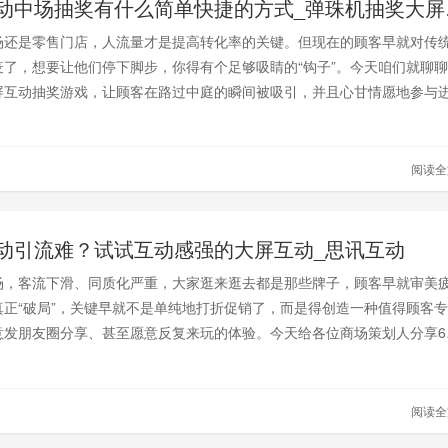
商场活动
场还是零售门店，人流量才是提高转化率的关键。但现在的顾客早就对传
疫了，想要让他们停下脚步，你得有个足够吸睛的“钩子”。今天咱们就聊
屏互动抽奖游戏，让顾客在路过中庭的瞬间被吸引，并且心甘情愿地参与
阅读
动引流难？试试互动感强的大屏互动_思讯互动
场，客流下滑、同质化严重，大家逛来逛去都是那些牌子，顾客早就审美
真正“破局”，关键早就不是单纯地打折促销了，而是得创造一种值得顾客
意发朋友圈分享、甚至愿意反复来玩的体验。今天给各位商场策划人分享6
的创意新玩法，帮你把商场变成自带流量的“打卡地”。
阅读