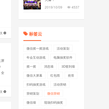
2019/10/09
4537
全文
标签云
微信摇一摇游戏
活动策划
年会互动游戏
电脑抽奖软件
大屏
参
摇一摇
消息墙
3D签到墙
，全
微信大屏幕
红包雨
抢答
游
扫码抽奖游戏
活动营销
全文
营销策划
微信营销
微信墙
现场扫码抽奖