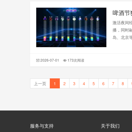
啤酒节
激活夜间
播，同时
岛、北京
何留客与
沉浸感、
2026-07-01
173次阅读
上一页
1
2
3
4
5
6
7
8
服务与支持
关于我们