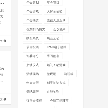
中场抽奖有什么简单快捷的方式_弹珠机抽奖大屏幕玩法
年会策划
年会节目
统的
年会游戏
大屏幕抽奖
聊怎
年会抽奖
微信大屏互动
进
创意扫码抽奖
会议签到
抽奖系统
展会互动
全文
节目投票
IPAD电子签约
评委评分
手写签名
启动仪式
婚礼互动游戏
疲劳
活动现场
微现场
嗨现场
专程
个能
年会大屏
创意抽奖方式
酒吧霸屏
在线签到
全文
订货会流程
会议互动环节