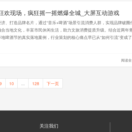
狂欢现场，疯狂摇一摇燃爆全城_大屏互动游戏
经济、打造品牌名片，通过“音乐+啤酒”场景引流消费人群，实现品牌破圈
融合当地文化，丰富市民休闲生活，助力文旅消费提质升级。结合近两年
等地啤酒节的真实落地案例，行业策划的核心痛点早已从“如何引流”变成了
转化”。单纯搭个棚子、请个乐队就能收钱的时代过去了，现在的年轻人要
社交货币和情绪价值。
阅读
9
10
...
128
下一页
关注我们