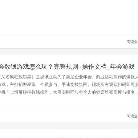
阅读
会数钱游戏怎么玩？完整规则+操作文档_年会游戏
（又名疯狂数钞票）是思讯互动为了满足企业年会、商业活动制作的爆款
游戏，主打招财暴富、全员参与、手速竞技氛围。现场所有观众扫码即可
手机向上滑屏模拟数钱操作，大屏实时同步每个人的钞票堆积高度与排名
闹无门槛，打破上下级距离，是年会暖场、中场互动、团队PK的核心爆款
阅读