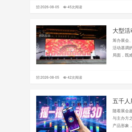
端，微信
2026-08-05
45次阅读
大型活
筹办展会
活动基调的
局面，既
开场冷局
门槛、强
2026-08-05
42次阅读
五千人
随着展会
与主办方
产品形象