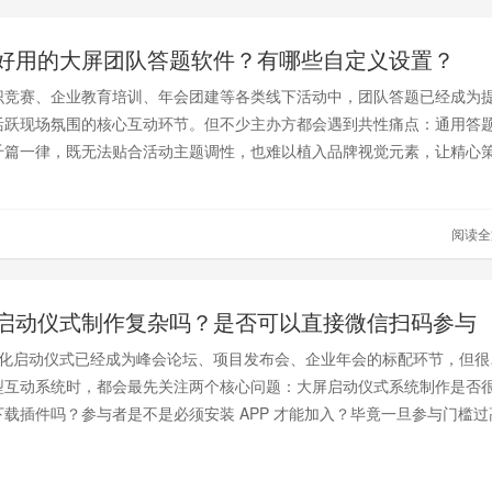
好用的大屏团队答题软件？有哪些自定义设置？
识竞赛、企业教育培训、年会团建等各类线下活动中，团队答题已经成为
活跃现场氛围的核心互动环节。但不少主办方都会遇到共性痛点：通用答
千篇一律，既无法贴合活动主题调性，也难以植入品牌视觉元素，让精心
节少了专属感与记忆点。
阅读
启动仪式制作复杂吗？是否可以直接微信扫码参与
化启动仪式已经成为峰会论坛、项目发布会、企业年会的标配环节，但很
型互动系统时，都会最先关注两个核心问题：大屏启动仪式系统制作是否
载插件吗？参与者是不是必须安装 APP 才能加入？毕竟一旦参与门槛过
的参与意愿会大幅下降，仪式的沉浸感和氛围感也会大打折扣。针对这个
，但是思讯互动启动仪式定制后可以一键启动即可无需下载任何插件与客