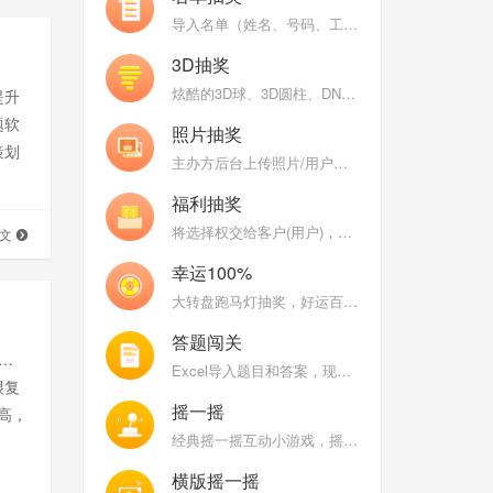
导入名单（姓名、号码、工号、数字）抽奖，支持名单分组和名单权重（工龄）
3D抽奖
炫酷的3D球、3D圆柱、DNA、魔方等炫酷的3D图形不停变换，随机抽取中奖用户头像
提升
题软
照片抽奖
策划
主办方后台上传照片/用户现场自拍上传照片，巨幕照片墙抽奖
福利抽奖
将选择权交给客户(用户)，让客户来开启大奖
全文
幸运100%
大转盘跑马灯抽奖，好运百分百，乐趣百分百
答题闯关
多主
Excel导入题目和答案，现场用户比拼答题正确率和速度
很复
摇一摇
高，
经典摇一摇互动小游戏，摇得越快分数越高，大屏幕能量条涨的越高
行业
户
横版摇一摇