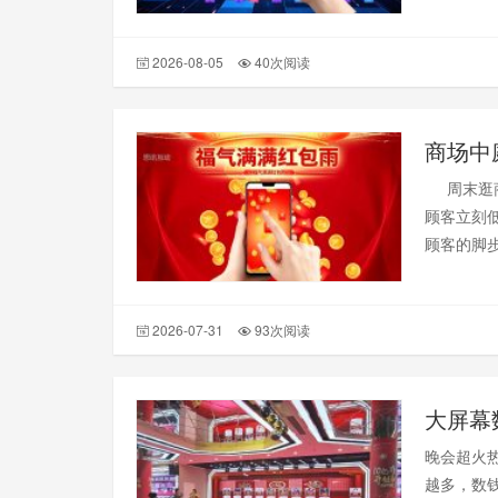
摇一摇游
一摇游戏
2026-08-05
40次阅读
周末逛商
顾客立刻
顾客的脚
都在问：
讯互动平
2026-07-31
93次阅读
大屏幕
晚会超火
越多，数