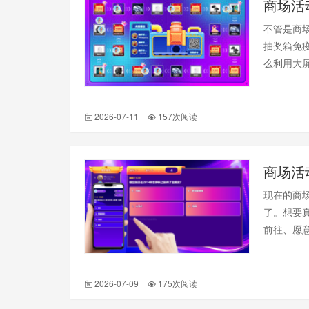
不管是商
抽奖箱免
么利用大
来。
2026-07-11
157次阅读
商场活
现在的商
了。想要
前往、愿
直接落地
2026-07-09
175次阅读