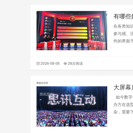
有哪些
在各类知
参与感、
件的界面
的答题环
2026-08-06
28次阅读
大屏幕
如今数字
办方在选
杂，需要下
现场观众
普遍痛点