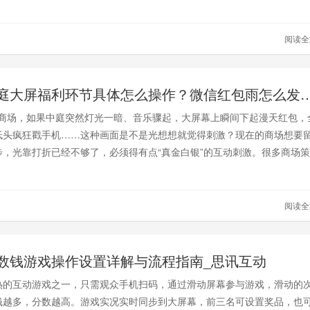
戏，不仅简单，画面逼真，风格多样，平台稳定安全，下面就介绍几款大
，保证用过之后就忘不掉。
阅读
商场中庭大屏福利环节具体怎么操作？微信红包
场，如果中庭突然灯光一暗、音乐骤起，大屏幕上瞬间下起漫天红包，
低头疯狂戳手机……这种画面是不是光想想就觉得刺激？现在的商场想要
步，光靠打折已经不够了，必须得有点“真金白银”的互动刺激。很多商场
商场中庭大屏福利环节具体怎么操作？微信红包雨到底怎么发？其实，借
台，只需要一块大屏和一台电脑，就能轻松搞定这场“流量狂欢”。
阅读
数钱游戏操作设置详解与流程指南_思讯互动
热的互动游戏之一，只需观众手机扫码，通过滑动屏幕参与游戏，滑动的
钱越多，分数越高。游戏实况实时同步到大屏幕，前三名可设置奖品，也