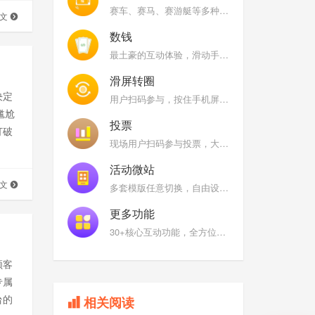
赛车、赛马、赛游艇等多种风格，快速摇一摇手机，大屏幕上根据用户/队伍摇晃手机次数进行实时排名
全文
数钱
最土豪的互动体验，滑动手机屏幕在限定时间内看看谁是数钱小能手
滑屏转圈
决定
用户扫码参与，按住手机屏幕上的图标，顺时针或者逆时针快速旋转
尴尬
投票
打破
现场用户扫码参与投票，大屏幕展示全场票选结果
借低
。
活动微站
全文
多套模版任意切换，自由设置互动功能名称及图标
更多功能
30+核心互动功能，全方位满足您的现场需求
顾客
专属
台的
相关阅读