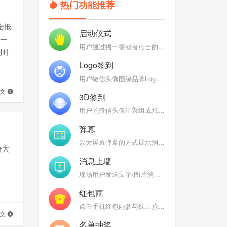
热门功能推荐
全抵
启动仪式
第一
用户通过摇一摇或者点击的方式参与启动仪式，启动聚能，聚能完成后弹出定制特效
到时
Logo签到
用户微信头像围绕品牌Logo组成各式炫酷3D效果：魔方、万花筒、地球、银河，彰显品牌
全文
3D签到
用户的微信头像汇聚组成炫酷的Logo、3D球、3D圆柱、DNA、魔方等炫酷的3D图形
弹幕
以大屏幕弹幕的方式展示消息，后台开启审核，过滤垃圾消息，弹幕互动燃爆现场
给大
消息上墙
现场用户发送文字/图片消息到大屏幕上，大屏幕消息墙轮播上墙图文
红包雨
点击手机红包雨参与线上抢红包（礼品），热闹喜庆的界面为现场增温
全文
名单抽奖