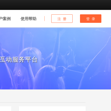
户
案例
使用
帮助
注 册
登 录
互动服务平台