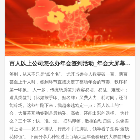
百人以上公司怎么办年会签到活动_年会大屏幕签到
签到，从来不只是“点个名”。 尤其当参会人数突破一百、两百
甚至上千人时，签到环节直接决定了整场年会的节奏、秩序和
第一印象。 人一多，传统纸质签到表容易堵、易乱、难统计；
道具类签到（比如按手印、贴名牌）又费人力、耗时间，还可
能冷场。这些年跑下来，我越来越笃定一点：百人以上的年
会，大屏幕互动签到是最稳妥、高效、还能出彩的选择。 为什
么？三个字：快、准、炫。 扫码即签，数据自动归集，头像实
时上墙——员工不排队，行政不手忙脚乱，领导看了觉得“这钱
花得值”。 下面分享几种经过上百场大型年会验证的大屏签到形