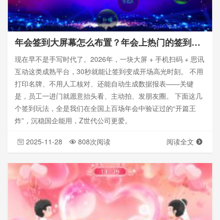
年会签到大屏幕怎么布置？年会上热门的签到方式_思讯互动
现在早不是手写时代了。2026年，一块大屏 + 手机扫码 + 思讯
互动这类成熟平台，30秒就能让签到变成开场高光时刻。 不用
打印名牌、不用人工核对、还能自动生成数据报表——关键
是，员工一进门就愿意抬头看、主动拍、发朋友圈。 下面这几
个签到玩法，全是我们在全国上百场年会中验证过的“开篇王
炸”，沉稳国企能用，Z世代公司更爱。
2025-11-28
808次阅读
阅读全文