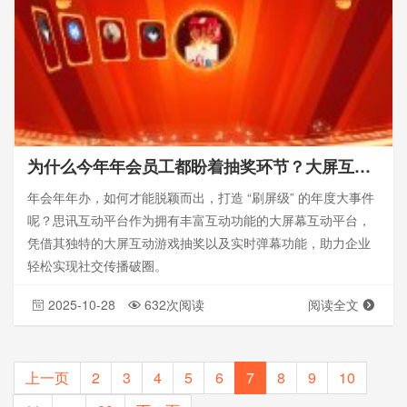
为什么今年年会员工都盼着抽奖环节？大屏互动游戏给出答案
年会年年办，如何才能脱颖而出，打造 “刷屏级” 的年度大事件
呢？思讯互动平台作为拥有丰富互动功能的大屏幕互动平台，
凭借其独特的大屏互动游戏抽奖以及实时弹幕功能，助力企业
轻松实现社交传播破圈。
2025-10-28
632次阅读
阅读全文
上一页
2
3
4
5
6
7
8
9
10