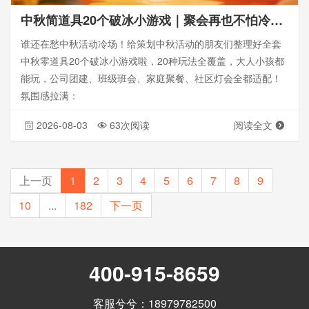
中秋简道具20个破冰小游戏｜聚会再也不怕冷场啦_思讯互动
谁还在愁中秋活动冷场！给策划中秋活动的朋友们整理好全套
中秋零道具20个破冰小游戏啦，20种玩法全覆盖，大人小孩都
能玩，公司团建、班级班会、家庭聚餐、社区灯会全都适配！
氛围感拉满：
2026-08-03
63次阅读
阅读全文
上一页
1
2
3
4
5
6
7
8
9
10
...
182
下一页
400-915-8659
客服兮兮：18979782500