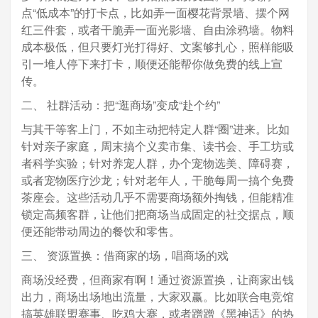
点“低成本”的打卡点，比如弄一面樱花背景墙、摆个网
红三件套，或者干脆弄一面光影墙、自由涂鸦墙。物料
成本极低，但只要灯光打得好、文案够扎心，照样能吸
引一堆人停下来打卡，顺便还能帮你做免费的线上宣
传。
二、 社群活动：把“逛商场”变成“赴个约”
与其干等客上门，不如主动把特定人群“圈”进来。比如
针对亲子家庭，周末搞个义卖市集、读书会、手工坊或
者科学实验；针对养宠人群，办个宠物选美、障碍赛，
或者宠物医疗沙龙；针对老年人，干脆每周一搞个免费
茶座会。这些活动几乎不需要商场额外掏钱，但能精准
锁定高频客群，让他们把商场当成固定的社交据点，顺
便还能带动周边的餐饮和零售。
三、 资源置换：借商家的场，唱商场的戏
商场没经费，但商家有啊！通过资源置换，让商家出钱
出力，商场出场地出流量，大家双赢。比如联合电竞馆
搞英雄联盟赛事、吃鸡大赛，或者蹭蹭《黑神话》的热