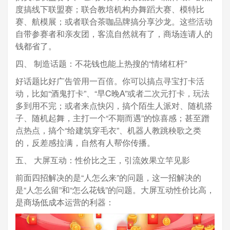
度搞线下联盟赛；联合教培机构办舞蹈大赛、模特比
赛、航模展；或者联合茶咖品牌搞分享沙龙。这些活动
自带参赛者和亲友团，客流自然就有了，商场连请人的
钱都省了。
四、 制造话题：不花钱也能上热搜的“情绪杠杆”
好话题比好广告管用一百倍。你可以搞点寻宝打卡活
动，比如“酒鬼打卡”、“早C晚A”或者二次元打卡，玩法
多到用不完；或者来点快闪，搞个陌生人派对、随机搭
子、随机起舞，主打一个“不期而遇”的惊喜感；甚至蹭
点热点，搞个“给建筑穿毛衣”、机器人教跳秧歌之类
的，反差感拉满，自然有人帮你传播。
五、 大屏互动：性价比之王，引流效果立竿见影
前面四招解决的是“人怎么来”的问题，这一招解决的
是“人怎么留”和“怎么花钱”的问题。大屏互动性价比高，
是商场低成本运营的利器：