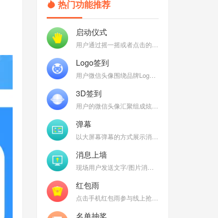
热门功能推荐
启动仪式
用户通过摇一摇或者点击的方式参与启动仪式，启动聚能，聚能完成后弹出定制特效
Logo签到
用户微信头像围绕品牌Logo组成各式炫酷3D效果：魔方、万花筒、地球、银河，彰显品牌
3D签到
用户的微信头像汇聚组成炫酷的Logo、3D球、3D圆柱、DNA、魔方等炫酷的3D图形
弹幕
以大屏幕弹幕的方式展示消息，后台开启审核，过滤垃圾消息，弹幕互动燃爆现场
消息上墙
现场用户发送文字/图片消息到大屏幕上，大屏幕消息墙轮播上墙图文
红包雨
点击手机红包雨参与线上抢红包（礼品），热闹喜庆的界面为现场增温
名单抽奖