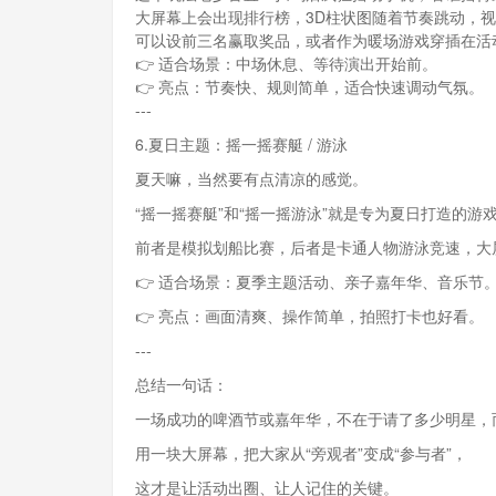
大屏幕上会出现排行榜，3D柱状图随着节奏跳动，
可以设前三名赢取奖品，或者作为暖场游戏穿插在活
👉 适合场景：中场休息、等待演出开始前。
👉 亮点：节奏快、规则简单，适合快速调动气氛。
---
6.夏日主题：摇一摇赛艇 / 游泳
夏天嘛，当然要有点清凉的感觉。
“摇一摇赛艇”和“摇一摇游泳”就是专为夏日打造的游
前者是模拟划船比赛，后者是卡通人物游泳竞速，大
👉 适合场景：夏季主题活动、亲子嘉年华、音乐节
👉 亮点：画面清爽、操作简单，拍照打卡也好看。
---
总结一句话：
一场成功的啤酒节或嘉年华，不在于请了多少明星，而
用一块大屏幕，把大家从“旁观者”变成“参与者”，
这才是让活动出圈、让人记住的关键。