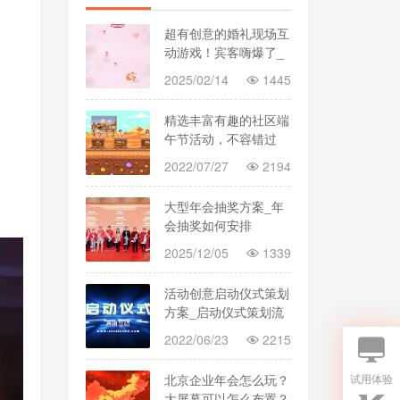
超有创意的婚礼现场互
动游戏！宾客嗨爆了_
婚礼大屏幕互动
2025/02/14
1445
精选丰富有趣的社区端
午节活动，不容错过
2022/07/27
2194
大型年会抽奖方案_年
会抽奖如何安排
2025/12/05
1339
活动创意启动仪式策划
方案_启动仪式策划流
程
2022/06/23
2215
试用体验
北京企业年会怎么玩？
大屏幕可以怎么布置？