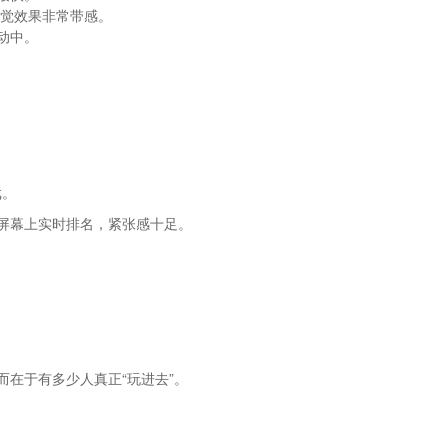
视觉效果非常带感。
动中。
戏。
屏幕上实时排名，紧张感十足。
。
在于有多少人真正“玩进去”。