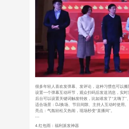
很多年轻人喜欢发弹幕、发评论，这种习惯也可以搬
设置一个弹幕互动环节，观众扫码后发送消息，实时
后台可以设置关键词触发特效，比如谁发了“太嗨了”
适合场景：DJ换场、节目间隙、主持人互动时使用。
亮点：气氛轻松又热闹，现场秒变“直播间”。
---
4.红包雨：福利派发神器