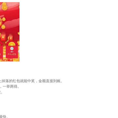
上掉落的红包就能中奖，金额直接到账。
，一举两得。
段。
。
最快。