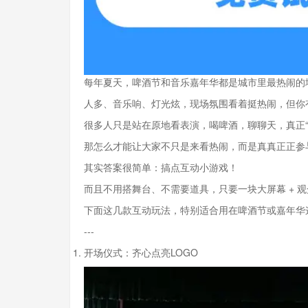
每年夏天，啤酒节和音乐嘉年华都是城市里最热闹的
人多、音乐响、灯光炫，现场氛围看着挺热闹，但你
很多人只是站在原地看表演，喝啤酒，聊聊天，真正“
那怎么才能让大家不只是来看热闹，而是真真正正参
其实答案很简单：搞点互动小游戏！
而且不用搭舞台、不需要道具，只要一块大屏幕 + 
下面这几款互动玩法，特别适合用在啤酒节或嘉年华
---
开场仪式：齐心点亮LOGO