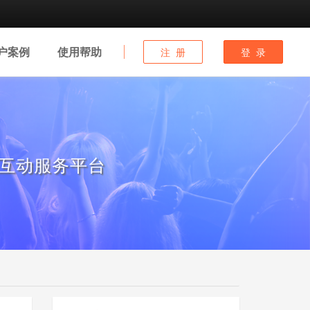
户
案例
使用
帮助
注 册
登 录
互动服务平台