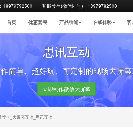
8979792500
客服兮兮(微信同号)：18979782500
首页
优惠
套餐
产品
功能
在线
体验
客
思讯互动
操作简单、超好玩、可定制的现场大屏幕
立即制作微信大屏幕
荐？_大屏幕互动_思讯互动