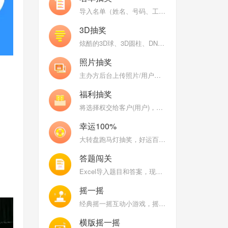
导入名单（姓名、号码、工号、数字）抽奖，支持名单分组和名单权重（工龄）
3D抽奖
炫酷的3D球、3D圆柱、DNA、魔方等炫酷的3D图形不停变换，随机抽取中奖用户头像
照片抽奖
主办方后台上传照片/用户现场自拍上传照片，巨幕照片墙抽奖
福利抽奖
将选择权交给客户(用户)，让客户来开启大奖
幸运100%
大转盘跑马灯抽奖，好运百分百，乐趣百分百
答题闯关
Excel导入题目和答案，现场用户比拼答题正确率和速度
摇一摇
经典摇一摇互动小游戏，摇得越快分数越高，大屏幕能量条涨的越高
横版摇一摇