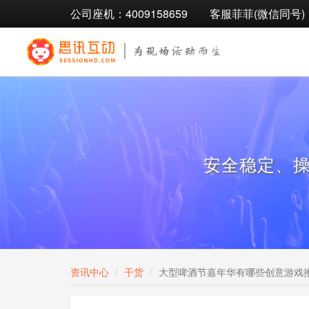
公司座机：4009158659
客服菲菲(微信同号)：1
安全稳定、
资讯中心
干货
大型啤酒节嘉年华有哪些创意游戏推