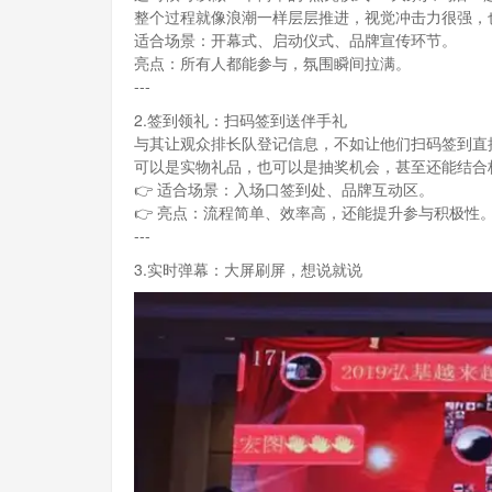
整个过程就像浪潮一样层层推进，视觉冲击力很强，
适合场景：开幕式、启动仪式、品牌宣传环节。
亮点：所有人都能参与，氛围瞬间拉满。
---
2.签到领礼：扫码签到送伴手礼
与其让观众排长队登记信息，不如让他们扫码签到直
可以是实物礼品，也可以是抽奖机会，甚至还能结合
👉 适合场景：入场口签到处、品牌互动区。
👉 亮点：流程简单、效率高，还能提升参与积极性
---
3.实时弹幕：大屏刷屏，想说就说