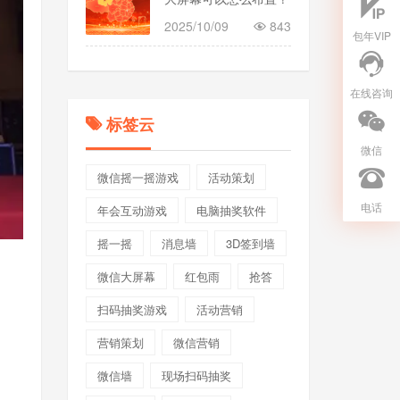
_年会策划
2025/10/09
843
包年VIP
在线咨询
标签云
微信
微信摇一摇游戏
活动策划
电话
年会互动游戏
电脑抽奖软件
摇一摇
消息墙
3D签到墙
微信大屏幕
红包雨
抢答
扫码抽奖游戏
活动营销
营销策划
微信营销
微信墙
现场扫码抽奖