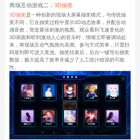
商场互动游戏二：
3D抽奖
3D抽奖
是一种创新的现场大屏幕抽奖模式，与传统抽
奖不同，它在抽奖过程中显示3D动态效果，并配合动
感音效，营造紧张刺激的氛围。观众看到飞速变化的
3D画面和听到激动人心的音乐时，情绪立即被调动起
来，将现场互动气氛推向高潮。参与方式简单，只需扫
码签到即可进入奖池。抽奖结束后，后台一键导出抽奖
数据，极大提高了效率并减少了人工统计错误的可能
性。