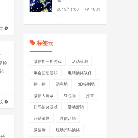
2019/11/06
4631
全文
标签云
工开心？我来给你支招
微信摇一摇游戏
活动策划
是控
着抽
年会互动游戏
电脑抽奖软件
摇一摇
消息墙
3D签到墙
微信大屏幕
红包雨
抢答
全文
扫码抽奖游戏
活动营销
营销策划
微信营销
微信墙
现场扫码抽奖
于长