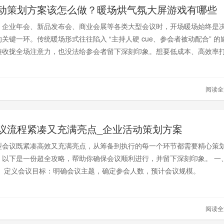
动策划方案该怎么做？暖场烘气氛大屏游戏有哪些
、企业年会、新品发布会、商业会展等各类大型会议时，开场暖场始终是
关键一环。传统暖场形式往往陷入 “主持人硬 cue、参会者被动配合” 的
难收拢全场注意力，也没法给参会者留下深刻印象。想要低成本、高效率
，那么哪一款游戏最受青睐呢？那就是红包雨啦！红包雨大屏互动游戏凭
氛围、高参与的核心优势，已成为当下大型会议开场的主流暖场解决方案
阅读
议流程紧凑又充满亮点_企业活动策划方案
型会议既紧凑高效又充满亮点，从筹备到执行的每一个环节都需要精心策
。以下是一份超全攻略，帮助你确保会议顺利进行，并留下深刻印象。 一
： 定义会议目标：明确会议主题，确定参会人数，预计会议规模。
阅读