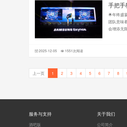
手把手
🌟年终
团队意味
会增添无
2025-12-05
1551次阅读
上一页
1
2
3
4
5
6
7
8
服务与支持
关于我们
酒吧版
公司简介