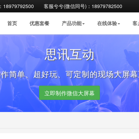
8979792500
客服兮兮(微信同号)：18979782500
首页
优惠
套餐
产品
功能
在线
体验
客
思讯互动
操作简单、超好玩、可定制的现场大屏幕
立即制作微信大屏幕