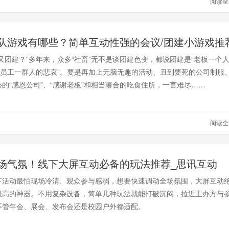
阅读
队游戏有哪些？简单互动性强的会议/团建小游戏推
又团建？”多年来，众多“社畜”无不是谈团建色变，都说团建是“老板一个
和“员工一群人的悲哀”。要是再加上无脑无趣的活动、丑到要死的公司制服
的“感恩公司”、“感谢老板”和相当凑合的吃食住所，一言难尽……
阅读
场气氛！线下大屏互动必备的玩法推荐_思讯互动
下活动最怕现场冷清、观众参与感弱，想要快速调动全场氛围，大屏互动
最高的神器。不用复杂设备，简单几种玩法就能打破沉闷，拉近主办方与
不管年会、展会、发布会还是校园户外都适配。