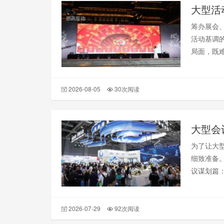
大型活
筹办展会
活动基调的
局面，既
开场冷局
门槛、强
2026-08-05
30次阅读
大型会
为了让大
细致准备
议谋划篇
2026-07-29
92次阅读