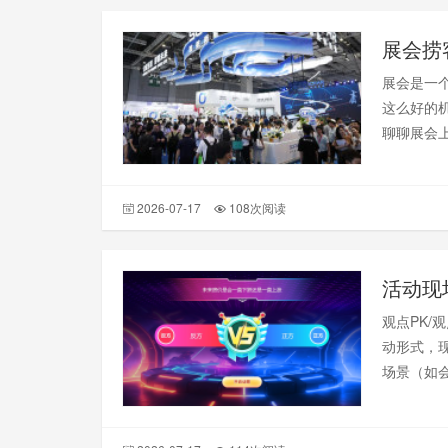
展会捞
展会是一
这么好的
聊聊展会
2026-07-17
108次阅读
观点PK
动形式，现
场景（如
选择，快
比，更强调