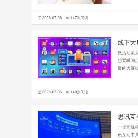
2026-07-08
147次阅读
线下大
做活动策
想要瞬间
爆的大屏
2026-07-06
149次阅读
思讯互
一场高规
讯互动中几