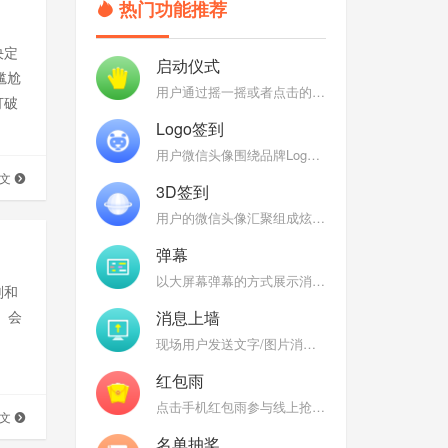
热门功能推荐
决定
启动仪式
尴尬
用户通过摇一摇或者点击的方式参与启动仪式，启动聚能，聚能完成后弹出定制特效
打破
借低
Logo签到
。
用户微信头像围绕品牌Logo组成各式炫酷3D效果：魔方、万花筒、地球、银河，彰显品牌
全文
3D签到
用户的微信头像汇聚组成炫酷的Logo、3D球、3D圆柱、DNA、魔方等炫酷的3D图形
弹幕
以大屏幕弹幕的方式展示消息，后台开启审核，过滤垃圾消息，弹幕互动燃爆现场
划和
消息上墙
、会
现场用户发送文字/图片消息到大屏幕上，大屏幕消息墙轮播上墙图文
红包雨
点击手机红包雨参与线上抢红包（礼品），热闹喜庆的界面为现场增温
全文
名单抽奖