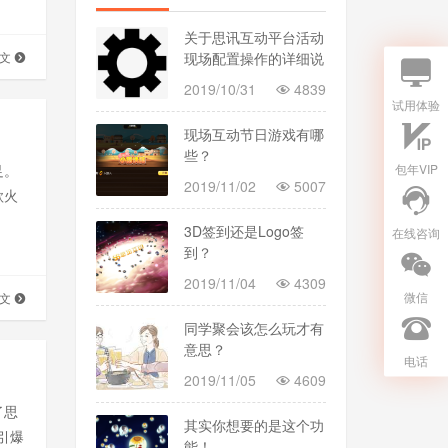
关于思讯互动平台活动
全文
现场配置操作的详细说
明
2019/10/31
4839
试用体验
现场互动节日游戏有哪
些？
包年VIP
足。
2019/11/02
5007
款火
3D签到还是Logo签
在线咨询
到？
2019/11/04
4309
微信
全文
同学聚会该怎么玩才有
意思？
电话
2019/11/05
4609
了思
其实你想要的是这个功
引爆
能！