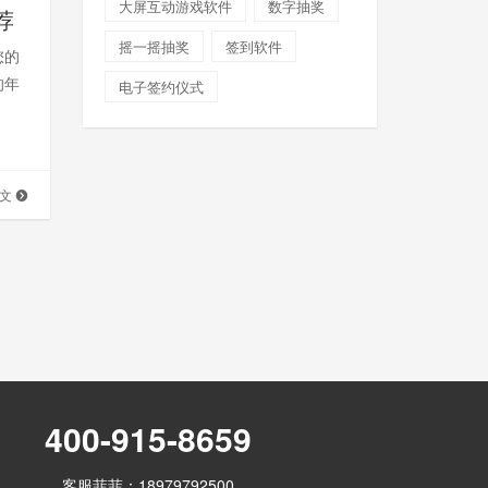
大屏互动游戏软件
数字抽奖
荐
摇一摇抽奖
签到软件
您的
的年
电子签约仪式
全文
400-915-8659
客服菲菲：18979792500