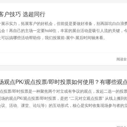
客户技巧 选超同行
个展示实力，拓展客户的好机会，但前提是要做好准备，别再踩坑白白浪
机会！再自己的主场一定要hold住，丰富的展台活动是吸引人流的关键，
上可以搞哪些活动帮助你，我们按展前-展中-展后时间轴来看。
阅读
/观点投票/即时投票是一种聚焦两个对立或有争议的观点，发起二选一的投
场的观点PK/观点投票/即时投票，是把 “二元对立观点投票” 从线上搬到
会议、活动、课堂、论坛等）的互动形式，核心是实时收集现场参与者的
速可视化观点分布，进而推动即时讨论、共识凝聚或话题升温，和线上形
 “同步参与、即时反馈、现场联动” 的特点