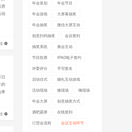
年会策划
年会节目
新房
活动
年会游戏
大屏幕抽奖
年会抽奖
微信大屏互动
创意扫码抽奖
会议签到
全文
抽奖系统
展会互动
节目投票
IPAD电子签约
评委评分
手写签名
节日
启动仪式
婚礼互动游戏
常的
活动现场
微现场
嗨现场
动来
年会大屏
创意抽奖方式
酒吧霸屏
在线签到
全文
订货会流程
会议互动环节