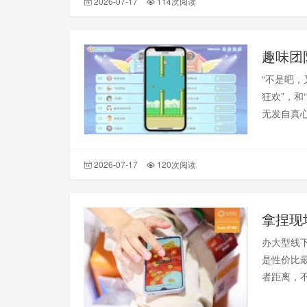
2026-07-17
114次阅读
趣味团
“不是吧，
狂欢”，
无发自真心
2026-07-17
120次阅读
拿捏现
办大型线
是性价比
者距离，