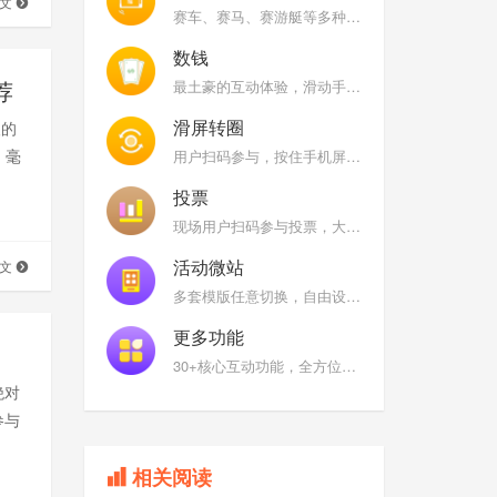
全文
赛车、赛马、赛游艇等多种风格，快速摇一摇手机，大屏幕上根据用户/队伍摇晃手机次数进行实时排名
数钱
荐
最土豪的互动体验，滑动手机屏幕在限定时间内看看谁是数钱小能手
滑屏转圈
人的
、毫
用户扫码参与，按住手机屏幕上的图标，顺时针或者逆时针快速旋转
投票
现场用户扫码参与投票，大屏幕展示全场票选结果
活动微站
全文
多套模版任意切换，自由设置互动功能名称及图标
更多功能
30+核心互动功能，全方位满足您的现场需求
绝对
参与
相关阅读