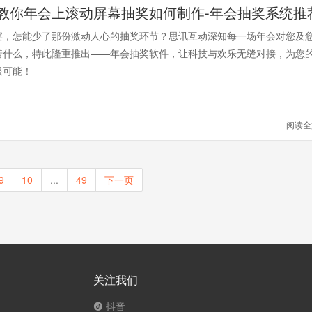
教你年会上滚动屏幕抽奖如何制作-年会抽奖系统推
盛宴，怎能少了那份激动人心的抽奖环节？思讯互动深知每一场年会对您及
着什么，特此隆重推出——年会抽奖软件，让科技与欢乐无缝对接，为您
限可能！
阅读
9
10
...
49
下一页
关注我们
抖音