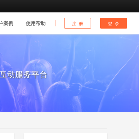
户
案例
使用
帮助
注 册
登 录
互动服务平台