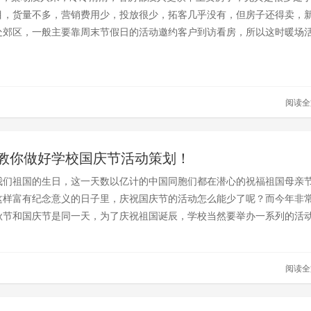
目，货量不多，营销费用少，投放很少，拓客几乎没有，但房子还得卖，
处郊区，一般主要靠周末节假日的活动邀约客户到访看房，所以这时暖场
场引流的关键。
阅读
教你做好学校国庆节活动策划！
我们祖国的生日，这一天数以亿计的中国同胞们都在潜心的祝福祖国母亲
这样富有纪念意义的日子里，庆祝国庆节的活动怎么能少了呢？而今年非
秋节和国庆节是同一天，为了庆祝祖国诞辰，学校当然要举办一系列的活
下是小编精心整理的国庆节活动策划要点，希望能够帮到您！
阅读