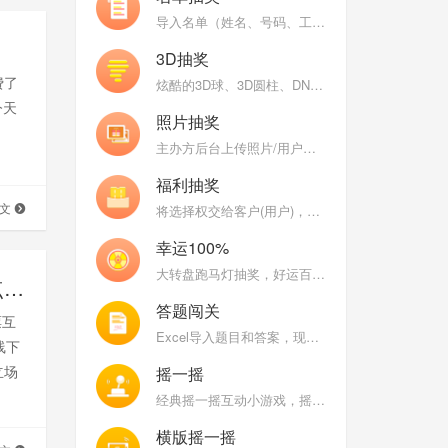
导入名单（姓名、号码、工号、数字）抽奖，支持名单分组和名单权重（工龄）
3D抽奖
费了
炫酷的3D球、3D圆柱、DNA、魔方等炫酷的3D图形不停变换，随机抽取中奖用户头像
今天
照片抽奖
主办方后台上传照片/用户现场自拍上传照片，巨幕照片墙抽奖
福利抽奖
全文
将选择权交给客户(用户)，让客户来开启大奖
幸运100%
大转盘跑马灯抽奖，好运百分百，乐趣百分百
活动现场观点PK/观点投票/即时投票如何使用？有哪些观点话题？附带设置教程
答题闯关
票互
Excel导入题目和答案，现场用户比拼答题正确率和速度
线下
立场
摇一摇
式相
经典摇一摇互动小游戏，摇得越快分数越高，大屏幕能量条涨的越高
横版摇一摇