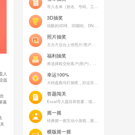
导入名单（姓名、号码、工号、数字）抽奖，支持名单分组和名单权重（工龄）
3D抽奖
炫酷的3D球、3D圆柱、DNA、魔方等炫酷的3D图形不停变换，随机抽取中奖用户头像
照片抽奖
主办方后台上传照片/用户现场自拍上传照片，巨幕照片墙抽奖
福利抽奖
将选择权交给客户(用户)，让客户来开启大奖
盖人
幸运100%
喧嚣
大转盘跑马灯抽奖，好运百分百，乐趣百分百
答题闯关
合
Excel导入题目和答案，现场用户比拼答题正确率和速度
屏幕
摇一摇
跳
经典摇一摇互动小游戏，摇得越快分数越高，大屏幕能量条涨的越高
相关
横版摇一摇