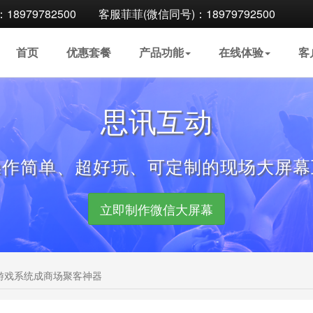
8979782500
客服菲菲(微信同号)：18979792500
首页
优惠
套餐
产品
功能
在线
体验
客
思讯互动
操作简单、超好玩、可定制的现场大屏幕
立即制作微信大屏幕
游戏系统成商场聚客神器