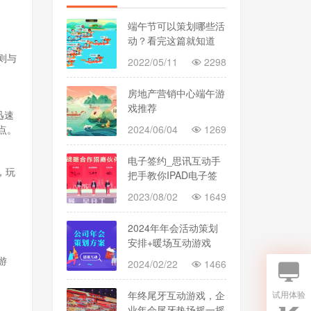
端午节可以策划哪些活
动？看完这篇就知道
了！
则与
2022/05/11
2298
房地产营销中心端午游
戏推荐
迅速
2024/06/04
1269
点。
电子签约_思讯互动手
，玩
把手教你IPAD电子签
约投屏签约仪式创建教
2023/08/02
1649
程
2024年年会活动策划
安排+暖场互动游戏
游
2024/02/22
1466
试用体验
年终尾牙互动游戏，企
业年会尾牙热场摇一摇