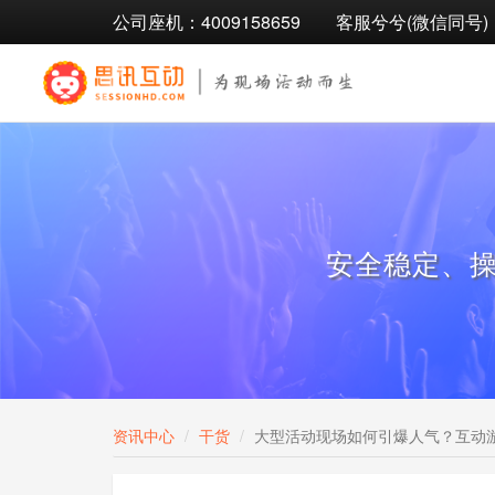
公司座机：4009158659
客服兮兮(微信同号)：1
安全稳定、
资讯中心
干货
大型活动现场如何引爆人气？互动