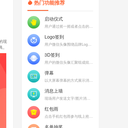
热门功能推荐
启动仪式
用户通过摇一摇或者点击的方式参与启动仪式，启动聚能，聚能完成后弹出定制特效
Logo签到
的现
用户微信头像围绕品牌Logo组成各式炫酷3D效果：魔方、万花筒、地球、银河，彰显品牌
具。
3D签到
用户的微信头像汇聚组成炫酷的Logo、3D球、3D圆柱、DNA、魔方等炫酷的3D图形
弹幕
以大屏幕弹幕的方式展示消息，后台开启审核，过滤垃圾消息，弹幕互动燃爆现场
消息上墙
现场用户发送文字/图片消息到大屏幕上，大屏幕消息墙轮播上墙图文
红包雨
点击手机红包雨参与线上抢红包（礼品），热闹喜庆的界面为现场增温
名单抽奖