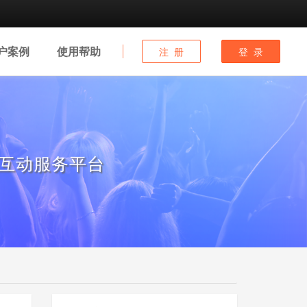
户
案例
使用
帮助
注 册
登 录
互动服务平台