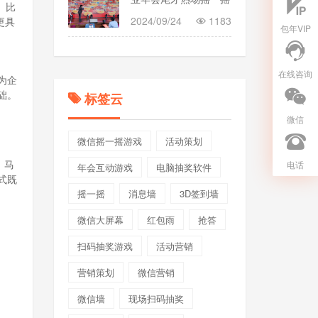
。比
互动游戏
2024/09/24
1183
更具
包年VIP
在线咨询
为企
础。
标签云
微信
微信摇一摇游戏
活动策划
、马
电话
年会互动游戏
电脑抽奖软件
式既
摇一摇
消息墙
3D签到墙
微信大屏幕
红包雨
抢答
扫码抽奖游戏
活动营销
营销策划
微信营销
微信墙
现场扫码抽奖