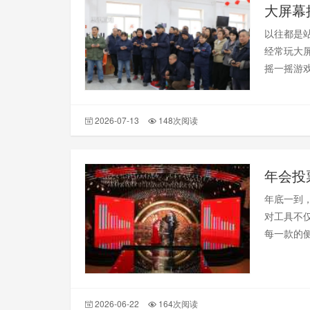
以往都是
经常玩大
摇一摇游
2026-07-13
148次阅读
年会投
年底一到
对工具不
每一款的侧
2026-06-22
164次阅读