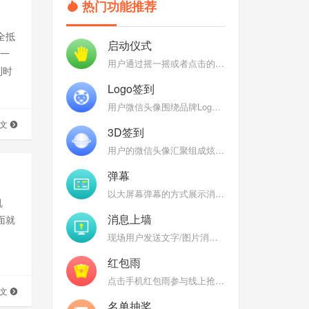
热门功能推荐
全抵
启动仪式
第一
用户通过摇一摇或者点击的方式参与启动仪式，启动聚能，聚能完成后弹出定制特效
到时
Logo签到
用户微信头像围绕品牌Logo组成各式炫酷3D效果：魔方、万花筒、地球、银河，彰显品牌
全文
3D签到
用户的微信头像汇聚组成炫酷的Logo、3D球、3D圆柱、DNA、魔方等炫酷的3D图形
弹幕
以大屏幕弹幕的方式展示消息，后台开启审核，过滤垃圾消息，弹幕互动燃爆现场
机
消息上墙
面就
现场用户发送文字/图片消息到大屏幕上，大屏幕消息墙轮播上墙图文
红包雨
点击手机红包雨参与线上抢红包（礼品），热闹喜庆的界面为现场增温
全文
名单抽奖