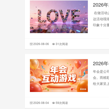
202
在做活动
达活动现
印象十分
与嘉宾互
2026-08-06
31次阅读
202
年会是公
会。而精
给大家呈
2026-08-04
59次阅读