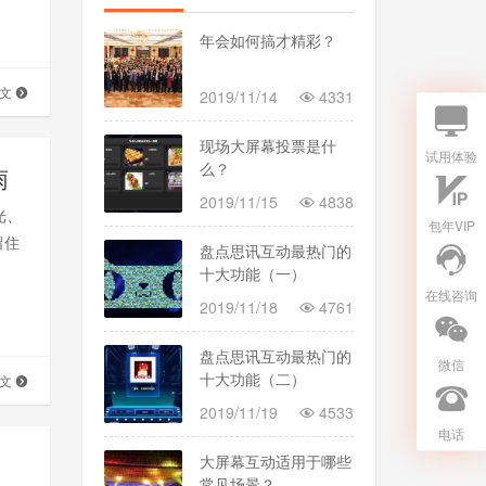
年会如何搞才精彩？
全文
2019/11/14
4331
现场大屏幕投票是什
试用体验
么？
雨
2019/11/15
4838
光、
包年VIP
留住
盘点思讯互动最热门的
十大功能（一）
在线咨询
2019/11/18
4761
盘点思讯互动最热门的
微信
十大功能（二）
全文
2019/11/19
4533
电话
大屏幕互动适用于哪些
常见场景？