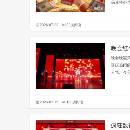
品其核心
2026-07-22
92次阅读
晚会红
晚会晚宴
喜庆热闹
人气。今
2026-07-19
130次阅读
疯狂数