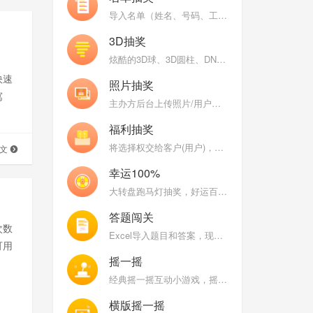
导入名单（姓名、号码、工号、数字）抽奖，支持名单分组和名单权重（工龄）
3D抽奖
炫酷的3D球、3D圆柱、DNA、魔方等炫酷的3D图形不停变换，随机抽取中奖用户头像
快速
照片抽奖
寓
主办方后台上传照片/用户现场自拍上传照片，巨幕照片墙抽奖
福利抽奖
将选择权交给客户(用户)，让客户来开启大奖
全文
幸运100%
大转盘跑马灯抽奖，好运百分百，乐趣百分百
答题闯关
次数
Excel导入题目和答案，现场用户比拼答题正确率和速度
可用
摇一摇
经典摇一摇互动小游戏，摇得越快分数越高，大屏幕能量条涨的越高
横版摇一摇