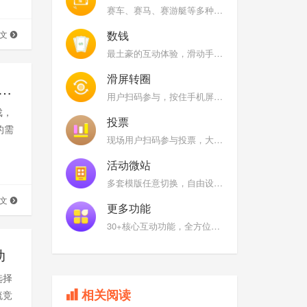
赛车、赛马、赛游艇等多种风格，快速摇一摇手机，大屏幕上根据用户/队伍摇晃手机次数进行实时排名
数钱
全文
最土豪的互动体验，滑动手机屏幕在限定时间内看看谁是数钱小能手
滑屏转圈
游戏数钱游戏怎么选？大屏幕平台测评_年会策划_思讯互动
用户扫码参与，按住手机屏幕上的图标，顺时针或者逆时针快速旋转
戏，
投票
的需
现场用户扫码参与投票，大屏幕展示全场票选结果
活动微站
多套模版任意切换，自由设置互动功能名称及图标
全文
更多功能
30+核心互动功能，全方位满足您的现场需求
动
选择
相关阅读
流竞