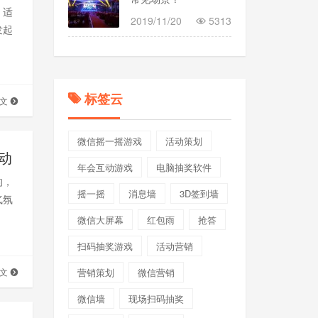
，适
2019/11/20
5313
发起
标签云
全文
微信摇一摇游戏
活动策划
动
年会互动游戏
电脑抽奖软件
的，
摇一摇
消息墙
3D签到墙
气氛
微信大屏幕
红包雨
抢答
扫码抽奖游戏
活动营销
营销策划
微信营销
全文
微信墙
现场扫码抽奖