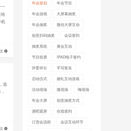
年会策划
年会节目
一摇游戏怎么玩？手机摇一摇游戏怎么最快_大屏互动
年会游戏
大屏幕抽奖
天给
手机
年会抽奖
微信大屏互动
创意扫码抽奖
会议签到
抽奖系统
展会互动
全文
节目投票
IPAD电子签约
评委评分
手写签名
启动仪式
婚礼互动游戏
，选
活动现场
微现场
嗨现场
多，
年会大屏
创意抽奖方式
酒吧霸屏
在线签到
订货会流程
会议互动环节
全文