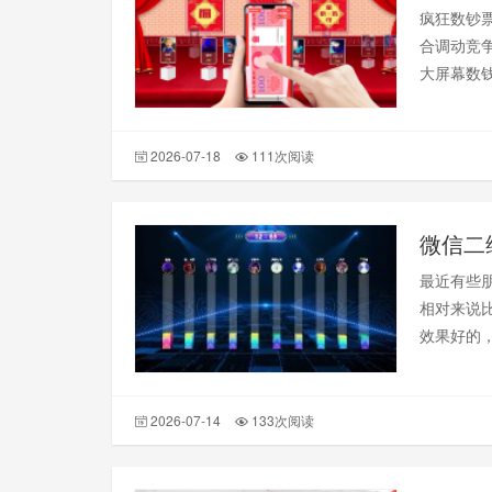
疯狂数钞
合调动竞
大屏幕数
2026-07-18
111次阅读
微信二
最近有些
相对来说
效果好的
2026-07-14
133次阅读