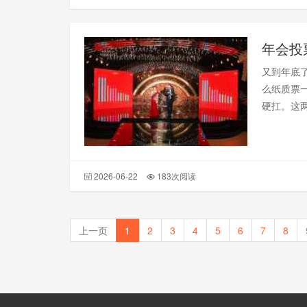
年会投
又到年底
么纸质票一
硬扛。这
出结果，
2026-06-22
183次阅读
上一页
1
2
3
4
5
6
7
8