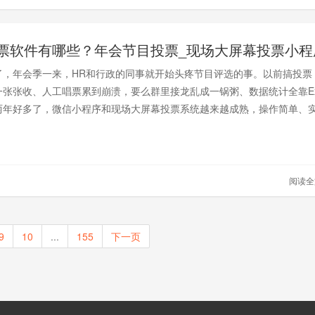
票软件有哪些？年会节目投票_现场大屏幕投票小程
了，年会季一来，HR和行政的同事就开始头疼节目评选的事。以前搞投票
张张收、人工唱票累到崩溃，要么群里接龙乱成一锅粥、数据统计全靠Exc
两年好多了，微信小程序和现场大屏幕投票系统越来越成熟，操作简单、
现场氛围也能拉满。
阅读
9
10
...
155
下一页