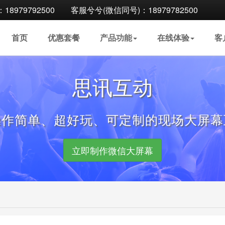
8979792500
客服兮兮(微信同号)：18979782500
首页
优惠
套餐
产品
功能
在线
体验
客
思讯互动
操作简单、超好玩、可定制的现场大屏幕
立即制作微信大屏幕