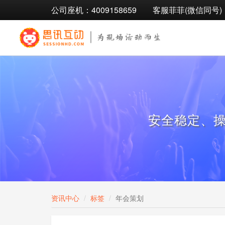
公司座机：4009158659
客服菲菲(微信同号)：1
安全稳定、
资讯中心
标签
年会策划