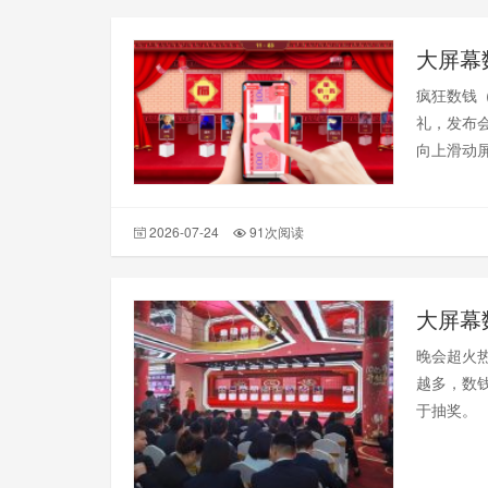
大屏幕
疯狂数钱
礼，发布
向上滑动
意“财源滚
2026-07-24
91次阅读
大屏幕
晚会超火
越多，数
于抽奖。