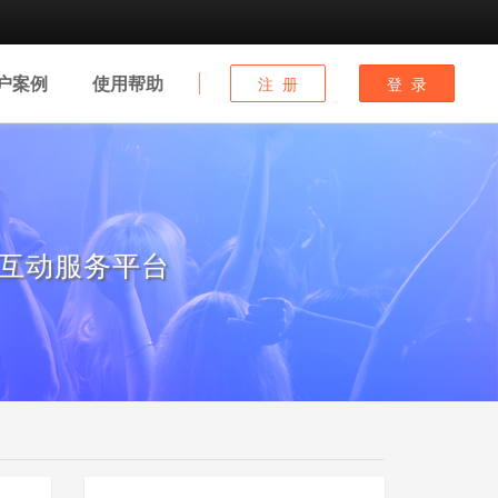
户
案例
使用
帮助
注 册
登 录
互动服务平台