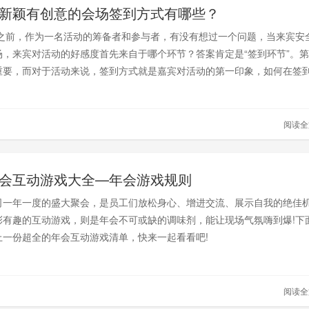
6年新颖有创意的会场签到方式有哪些？
之前，作为一名活动的筹备者和参与者，有没有想过一个问题，当来宾安
场，来宾对活动的好感度首先来自于哪个环节？答案肯定是“签到环节”。
重要，而对于活动来说，签到方式就是嘉宾对活动的第一印象，如何在签
动，让来宾拥有更强的新鲜感和参与感呢？
阅读
6年会互动游戏大全—年会游戏规则
司一年一度的盛大聚会，是员工们放松身心、增进交流、展示自我的绝佳
彩有趣的互动游戏，则是年会不可或缺的调味剂，能让现场气氛嗨到爆!下
上一份超全的年会互动游戏清单，快来一起看看吧!
阅读